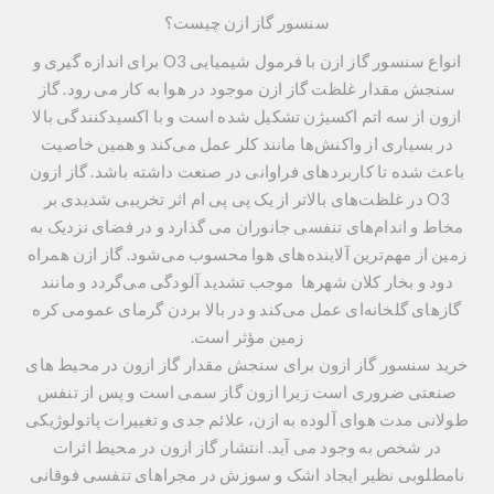
سنسور گاز ازن چیست؟
انواع سنسور گاز ازن با فرمول شیمیایی O3 برای اندازه گیری و
سنجش مقدار غلظت گاز ازن موجود در هوا به کار می رود. گاز
ازون از سه اتم اکسیژن تشکیل شده است و با اکسیدکنندگی بالا
در بسیاری از واکنش‌ها مانند کلر عمل می‌کند و همین خاصیت
باعث شده تا کاربردهای فراوانی در صنعت داشته باشد. گاز ازون
O3 در غلظت‌های بالاتر از یک پی پی ام اثر تخریبی شدیدی بر
مخاط و اندام‌های تنفسی جانوران می گذارد و در فضای نزدیک به
زمین از مهم‌ترین آلاینده‌های هوا محسوب می‌شود. گاز ازن همراه
دود و بخار کلان شهرها موجب تشدید آلودگی می‌گردد و مانند
گازهای گلخانه‌ای عمل می‌کند و در بالا بردن گرمای عمومی کره
زمین مؤثر است.
خرید سنسور گاز ازون برای سنجش مقدار گاز ازون در محیط های
صنعتی ضروری است زیرا ازون گاز سمی است و پس از تنفس
طولانی مدت هوای آلوده به ازن، علائم جدی و تغییرات پاتولوژیکی
در شخص به وجود می آید. انتشار گاز ازون در محیط اثرات
نامطلوبی نظیر ایجاد اشک و سوزش در مجراهای تنفسی فوقانی