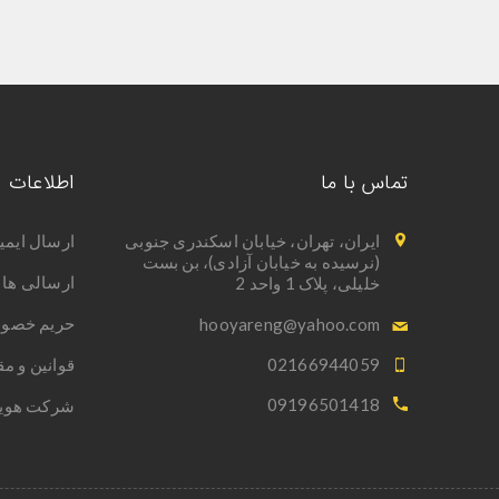
تماس با ما
اطلاعات
ایران، تهران، خیابان اسکندری جنوبی
ارسال ایمی
(نرسیده به خیابان آزادی)، بن بست
ارسالی ها 
خلیلی، پلاک 1 واحد 2
حریم خصو
hooyareng@yahoo.com
02166944059
قوانین و م
09196501418
شرکت هویا