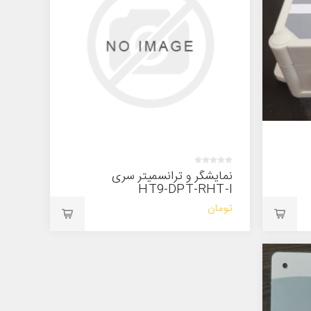
نمایشگر و ترانسمیتر سری
HT9-DPT-RHT-I
تومان