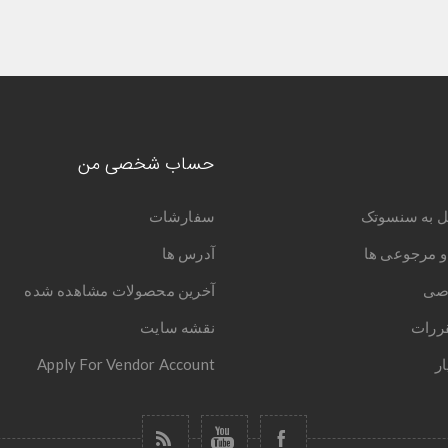
حساب شخصی من
ل به سنسوتک
سفارشات
و مرجوعی ها
آدرس ها
صی
آخرین محصولات مشاهده شده
قررات
نقشه سایت
ر
Apply For Vendor Account