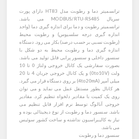
ترانسمیتر دما و رطوبت
مدل HT83 دارای پورت
سریال MODBUS/RTU-RS485 می باشد.
ترانسمیتر رطوبت و دما
برای اندازه گیری دما (واحد
اندازه گیری درجه سلسیوس) و رطوبت محیط
(رطوبت نسبی بر حسب درصد) بکار می رود. دستگاه
اندازه گیری دما و رطوبت محیط به دو شکل با
سنسور داخلی و سنسور پرابی قابل تولید می باشد.
بصورت سفارشی یک کانال خروجی ولتاژ 0 تا 10
ولت (0to10V) و یک کانال خروجی جریان 4 تا 20
میلی آمپر (4to20mA) بر روی دستگاه قرار می گیرد.
هر کانال بطور مستقل عمل می نماید و می توان
روی یک کمیت با مقادیر دلخواه تنظیم کرد. مقادیر
خروجی آنالوگ توسط نرم افزار قابل تنظیم می
باشد. سنسور دما و رطوبت از نوع دیجیتالی بوده و
نیاز به کالیبراسیون نداشته و ساخت کشور سوئیس
می باشد.
سنسور دما و رطوبت