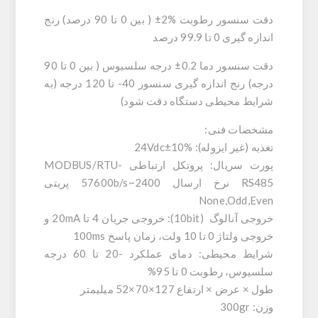
دقت سنسور رطوبت %2± ( بین 0 تا 90 درصد) رنج
اندازه گیری 0 تا 99.9 درصد
دقت سنسور دما 0.2± درجه سلسیوس ( بین 0 تا 90
درجه) رنج اندازه گیری سنسور 40- تا 120 درجه (به
شرایط محیطی دستگاه دقت شود)
مشخصات فنی:
تغذیه (غیر ایزوله): 24Vdc±10%
پورت سریال: پروتکل ارتباطی MODBUS/RTU-
RS485 نرخ ارسال 2400~57600b/s پریتی
None,Odd,Even
خروجی آنالوگ (10bit): خروجی جریان 4 تا 20mA و
خروجی ولتاژ 0 تا 10 ولت، زمان پاسخ 100ms
شرایط محیطی: دمای عملکرد -20 تا 60 درجه
سلسیوس، رطوبت 0 تا 95%
طول × عرض × ارتفاع 127×70×52 میلیمتر
وزن: 300gr